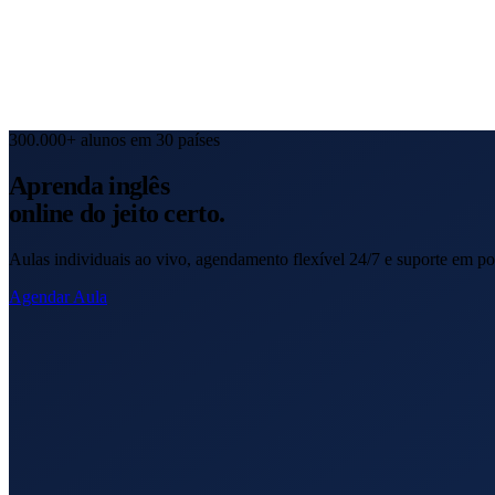
300.000+ alunos em 30 países
Aprenda inglês
online
do jeito certo.
Aulas individuais ao vivo, agendamento flexível 24/7 e suporte em p
Agendar Aula