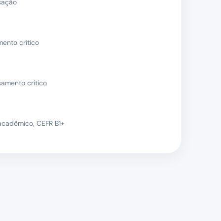
rsação
ento crítico
amento crítico
 acadêmico, CEFR B1+