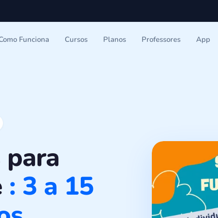
Como Funciona
Cursos
Planos
Professores
App
 para
e
: 3 a 15
los