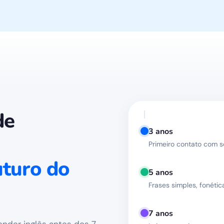
de
3 anos
Primeiro contato com s
uturo do
5 anos
Frases simples, fonétic
7 anos