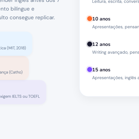
nder inglês antes dos 7
Leitura, escrita, conve
to bilíngue e
lto consegue replicar.
10 anos
Apresentações, pensam
12 anos
ica (MIT, 2018)
Writing avançado, pens
15 anos
rança (Catho)
Apresentações, inglês
exigem IELTS ou TOEFL