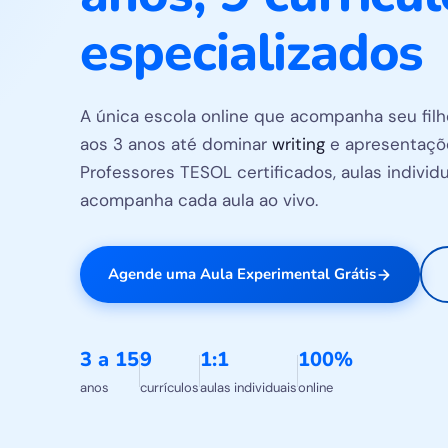
especializados
A única escola online que acompanha seu filho
aos 3 anos até dominar
writing
e apresentaçõe
Professores TESOL certificados, aulas individua
acompanha cada aula ao vivo.
Agende uma Aula Experimental Grátis
3 a 15
9
1:1
100%
anos
currículos
aulas individuais
online