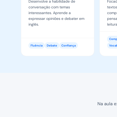
Desenvolve a habilidade de
Focad
conversação com temas
texto
interessantes. Aprende a
compr
expressar opiniões e debater em
pensa
inglês.
leitura
Compr
Fluência
Debate
Confiança
Vocab
Na aula e