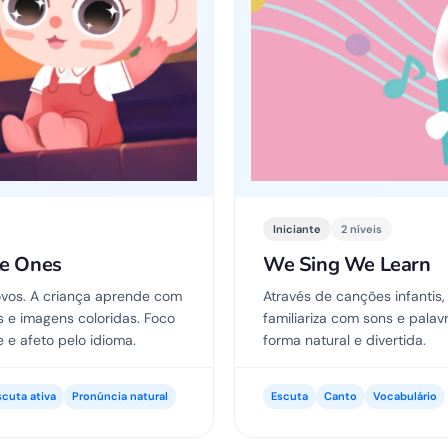
Iniciante
2 níveis
tle Ones
We Sing We Learn
ovos. A criança aprende com
Através de canções infantis,
s e imagens coloridas. Foco
familiariza com sons e palav
e e afeto pelo idioma.
forma natural e divertida.
scuta ativa
Pronúncia natural
Escuta
Canto
Vocabulário