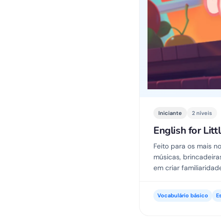
Iniciante
2 níveis
English for Lit
Feito para os mais n
músicas, brincadeira
em criar familiaridad
Vocabulário básico
E