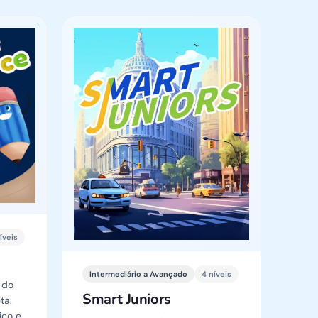
íveis
Intermediário a Avançado
4 níveis
 do
Smart Juniors
ta.
ico e