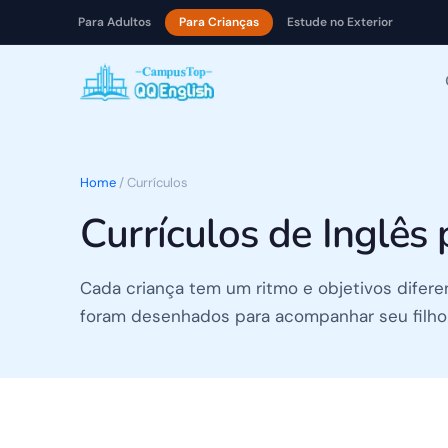
Para Adultos
Para Crianças
Estude no Exterior
Pular para o conteúdo
Home
/
Currículos
Currículos de Inglês 
Cada criança tem um ritmo e objetivos difere
foram desenhados para acompanhar seu filho 