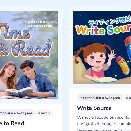
Intermediário a Avançado
6 n
Write Source
rmediário a Avançado
4 níveis
Currículo focado em escrita,
e to Read
parágrafo à redação comple
Desenvolve pensamento crít