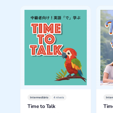
Intermediário
4 níveis
Inte
Time to Talk
Tim