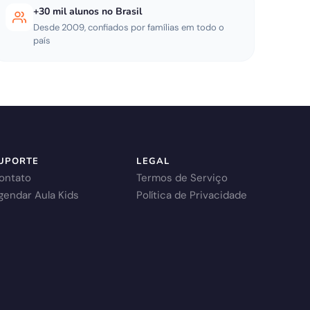
+30 mil alunos no Brasil
Desde 2009, confiados por famílias em todo o
país
UPORTE
LEGAL
ontato
Termos de Serviço
gendar Aula Kids
Política de Privacidade