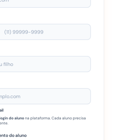
il
login do aluno
na plataforma. Cada aluno precisa
ente.
nto do aluno