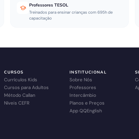
Professores TESOL
Treinados para ensinar crianças com 695h de
capacitação
CURSOS
INSTITUCIONAL
S
Currículos Kids
Sobre Nós
C
Cursos para Adultos
Professores
A
Método Callan
Intercâmbio
Níveis CEFR
Planos e Preços
App QQEnglish