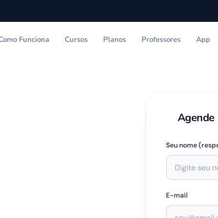
Como Funciona
Cursos
Planos
Professores
App
tuita de inglês do seu filho
Agende a
Seu nome (resp
E-mail